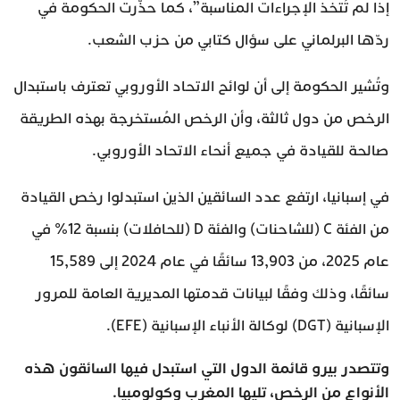
إذا لم تُتخذ الإجراءات المناسبة”، كما حذّرت الحكومة في
ردّها البرلماني على سؤال كتابي من حزب الشعب.
وتُشير الحكومة إلى أن لوائح الاتحاد الأوروبي تعترف باستبدال
الرخص من دول ثالثة، وأن الرخص المُستخرجة بهذه الطريقة
صالحة للقيادة في جميع أنحاء الاتحاد الأوروبي.
في إسبانيا، ارتفع عدد السائقين الذين استبدلوا رخص القيادة
من الفئة C (للشاحنات) والفئة D (للحافلات) بنسبة 12% في
عام 2025، من 13,903 سائقًا في عام 2024 إلى 15,589
سائقًا، وذلك وفقًا لبيانات قدمتها المديرية العامة للمرور
الإسبانية (DGT) لوكالة الأنباء الإسبانية (EFE).
وتتصدر بيرو قائمة الدول التي استبدل فيها السائقون هذه
الأنواع من الرخص، تليها المغرب وكولومبيا.