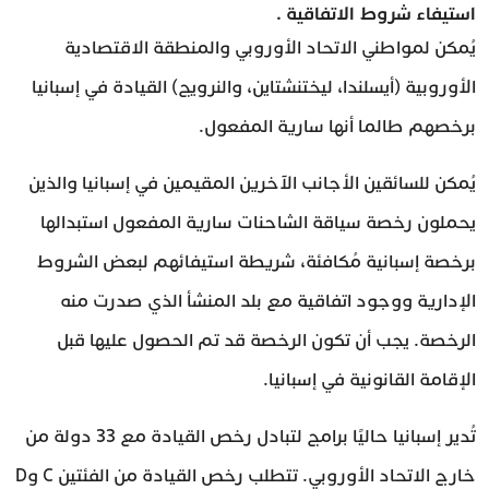
استيفاء شروط الاتفاقية .
يُمكن لمواطني الاتحاد الأوروبي والمنطقة الاقتصادية
الأوروبية (أيسلندا، ليختنشتاين، والنرويج) القيادة في إسبانيا
برخصهم طالما أنها سارية المفعول.
يُمكن للسائقين الأجانب الآخرين المقيمين في إسبانيا والذين
يحملون رخصة سياقة الشاحنات سارية المفعول استبدالها
برخصة إسبانية مُكافئة، شريطة استيفائهم لبعض الشروط
الإدارية ووجود اتفاقية مع بلد المنشأ الذي صدرت منه
الرخصة. يجب أن تكون الرخصة قد تم الحصول عليها قبل
الإقامة القانونية في إسبانيا.
تُدير إسبانيا حاليًا برامج لتبادل رخص القيادة مع 33 دولة من
خارج الاتحاد الأوروبي. تتطلب رخص القيادة من الفئتين C وD