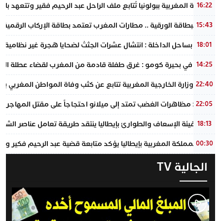
القنصلية المغربية ببولونيا تُتابع ملف الراحل عبد الرحيم فقير وتتعهد با
16:22
وداعًا للبطاقة الورقية .. مطارات المغرب تعتمد بطاقة الإركاب الرقمية ع
15:43
​فاجعة بساحل الداخلة : انتشال عشرات الجثث لضحايا هجرة غير نظامية ف
18:01
فاجعة في بحيرة كومو : غرق طفلة قادمة من المغرب لقضاء عطلة الصيف 
14:25
عاجل : وزارة الخارجية المغربية تتابع عن كثب وفاة المواطن المغربي بمد
22:40
إيطاليا : مظاهرات الغضب تمتد إلى ميلانو احتجاجاً على مقتل المهاجر ا
22:05
رئيس هيئة الإسعاف والطوارئ بإيطاليا ينتقد طريقة تعامل عناصر الشر
18:13
سفير المملكة المغربية بإيطاليا يؤكد متابعة قضية عبد الرحيم فكير وتق
00:30
الجالية TV