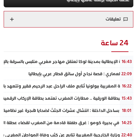
تعليقات
24 ساعة
الشرطة الإيطالية بمدينة لوكا تعتقل مهاجر مغربي متلبس بالسرقة بالإكراه و
16:43
ياسين العماري : قصة نجاح أول سائق قطار عربي بإيطاليا
22:09
القنصلية المغربية ببولونيا تُتابع ملف الراحل عبد الرحيم فقير وتتعهد بالد
16:22
وداعًا للبطاقة الورقية .. مطارات المغرب تعتمد بطاقة الإركاب الرقمية عبر
15:43
​فاجعة بساحل الداخلة : انتشال عشرات الجثث لضحايا هجرة غير نظامية في
18:01
فاجعة في بحيرة كومو : غرق طفلة قادمة من المغرب لقضاء عطلة الصيف بر
14:25
عاجل : وزارة الخارجية المغربية تتابع عن كثب وفاة المواطن المغربي بمدي
22:40