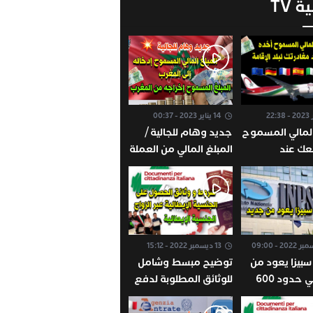
ة TV
14 يناير 2023 - 00:37
المالي المسموح
جديد وهام للجالية /
عك عند
المبلغ المالي من العملة
لبلد الإقامة /
الصعبة المسموح
فرنسا بلجيكا
إخراجه من المغرب /
ولندا ألمانيا
المبلغ المسموح
 الإتحاد
إدخالها إلى المغرب
ي
13 ديسمبر 2022 - 15:12
بيزا يعود من
توضيح مبسط وشامل
جديد في حدود 600
للوثائق المطلوبة لدفع
طريقة الإستفاذة
طلب الجنسية الإيطالية
الحق بهذه
عن طريق الزواج