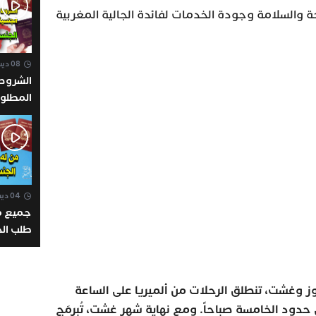
احة والسلامة وجودة الخدمات لفائدة الجالية المغربية
الإعانة ب
08 ديسمبر 2022 - 23:16
الشروط 
المطلوب
الجنسية 
طريق ال
مبسط و
04 ديسمبر 2022 - 18:33
جميع م
طلب الجن
taliana
ز وغشت، تنطلق الرحلات من ألميريا على الساعة
ي حدود الخامسة صباحاً. ومع نهاية شهر غشت، تُبرمَج