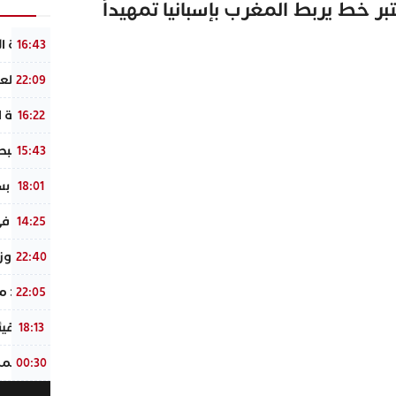
ر خط يربط المغرب بإسبانيا تمهيداً
الشرطة ال
16:43
ياسين الع
22:09
القنصلية ا
16:22
وداعًا لل
15:43
​فاجعة بس
18:01
فاجعة في 
14:25
عاجل : وز
22:40
إيطاليا :
22:05
رئيس هيئة
18:13
سفير المم
00:30