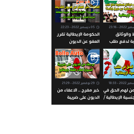
إيطاليا
05 ديسمبر 2022 - 22:23
والوثائق
الحكومة الإيطالية تقرر
ة لدفع طلب
العفو عن الديون
الإيطالية عن
القديمة للمواطنين /
إقامة / توضيح
ضريبة السيارة /
شامل
الغرامات المالية / ضريبة
النظافة / ضريبةالمباني /
الغرامات المالية
29 نوفمبر 2022 - 21:29
ن لهم الحق في
خبر مفرح .. الاعفاء من
سية الإيطالية /
الديون على ضريبة
Cittadinanza i
السيارة لهذه الفئة
بإيطاليا ! Bollo Auto