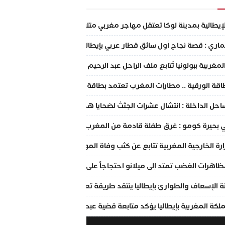
إيطالية بمدينة لوكا تعتقل مهاجر مغربي متلبس بالسرقة بالإكراه والابتزاز
ماري : قصة نجاح أول سائق قطار عربي بإيطاليا
لمغربية ببولونيا تُتابع ملف الراحل عبد الرحيم فقير وتتعهد بالدعم الكامل
بطاقة الورقية .. مطارات المغرب تعتمد بطاقة الإركاب الرقمية عبر الهاتف
احل الداخلة : انتشال عشرات الجثث لضحايا هجرة غير نظامية في شباك الص
بحيرة كومو : غرق طفلة قادمة من المغرب لقضاء عطلة الصيف برفقة عائلت
ارة الخارجية المغربية تتابع عن كثب وفاة المواطن المغربي بمدينة بولوني
 مظاهرات الغضب تمتد إلى ميلانو احتجاجاً على مقتل المهاجر المغربي عبد 
 الإسعاف والطوارئ بإيطاليا ينتقد طريقة تعامل عناصر الشرطة والإسعا
لكة المغربية بإيطاليا يؤكد متابعة قضية عبد الرحيم فكير وتقديم الدعم ا