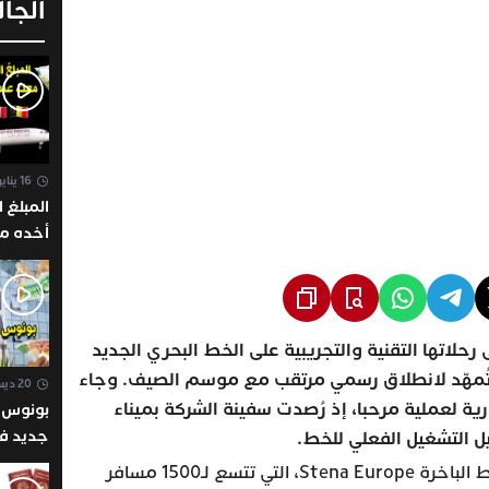
الجالي
16 يناير 2023 - 22:38
المبلغ 
أخده م
مغادرتك 
إيطاليا 
إسبانيا ه
وكل دول
ركة Africa Morocco Link أولى رحلاتها التقنية والتجريبية على الخط البحري الجديد
الأوروب
ة تُمهّد لانطلاق رسمي مرتقب مع موسم الصيف. وجاء
20 ديسمبر 2022 - 09:00
ية لعملية مرحبا، إذ رُصدت سفينة الشركة بميناء
بونوس س
يل التشغيل الفعلي للخط.
أورو / 
ومن أبرز السفن المقررة لتأمين هذا الخط الباخرة Stena Europe، التي تتسع لـ1500 مسافر
ومن له 