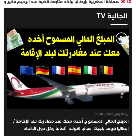
سفير المملكة المغربية بإيطاليا يؤكد متابعة قضية عبد الرحيم فكير وتق
00:30
الجالية TV
16 يناير 2023 - 22:38
المبلغ المالي المسموح أخده معك عند مغادرتك لبلد الإقامة /
إيطاليا فرنسا بلجيكا إسبانيا هولندا ألمانيا وكل دول الإتحاد
الأوروبي