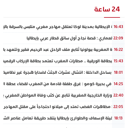
24 ساعة
الشرطة الإيطالية بمدينة لوكا تعتقل مهاجر مغربي متلبس بالسرقة بالإكراه
16:43
ياسين العماري : قصة نجاح أول سائق قطار عربي بإيطاليا
22:09
القنصلية المغربية ببولونيا تُتابع ملف الراحل عبد الرحيم فقير وتتعهد با
16:22
وداعًا للبطاقة الورقية .. مطارات المغرب تعتمد بطاقة الإركاب الرقمية ع
15:43
​فاجعة بساحل الداخلة : انتشال عشرات الجثث لضحايا هجرة غير نظامية ف
18:01
فاجعة في بحيرة كومو : غرق طفلة قادمة من المغرب لقضاء عطلة الصيف 
14:25
عاجل : وزارة الخارجية المغربية تتابع عن كثب وفاة المواطن المغربي بمد
22:40
إيطاليا : مظاهرات الغضب تمتد إلى ميلانو احتجاجاً على مقتل المهاجر ا
22:05
رئيس هيئة الإسعاف والطوارئ بإيطاليا ينتقد طريقة تعامل عناصر الشر
18:13