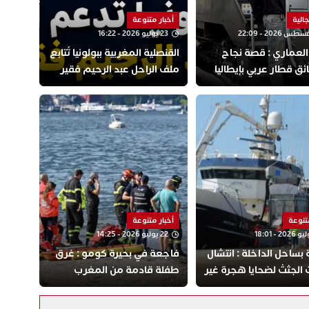
جالية
أخبار متنوعة
23 يوليو 2026 - 16:22
العماري : قصة نجاح
القنصلية المغربية ببولونيا تُتابع
ئق قطار عربي بإيطاليا
ملف الراحل عبد الرحيم فقير
وتتعهد بالدعم الكامل لسرته
متنوعة
أخبار متنوعة
22 يوليو 2026 - 14:25
 بساحل الداخلة : انتشال
فاجعة في بحيرة كومو : غرق
الجثث لضحايا هجرة غير
طفلة قادمة من المغرب
 في شباك الصيد
لقضاء عطلة الصيف برفقة
عائلتها بإيطاليا