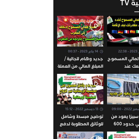
ة TV
14 يناير 2023 - 00:37
المالي المسموح
جديد وهام للجالية /
عك عند
المبلغ المالي من العملة
لبلد الإقامة /
الصعبة المسموح
فرنسا بلجيكا
إخراجه من المغرب /
ولندا ألمانيا
المبلغ المسموح
 الإتحاد
إدخالها إلى المغرب
ي
13 ديسمبر 2022 - 15:12
بيزا يعود من
توضيح مبسط وشامل
جديد في حدود 600
للوثائق المطلوبة لدفع
طريقة الإستفاذة
طلب الجنسية الإيطالية
الحق بهذه
عن طريق الزواج