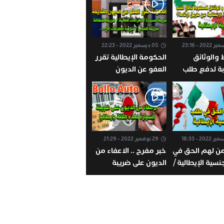
إيطاليا
05 ديسمبر 2022 - 22:23
والوثائق
الحكومة الإيطالية تقرر
ة لدفع طلب
العفو عن الديون
الإيطالية عن
القديمة للمواطنين /
إقامة / توضيح
ضريبة السيارة /
شامل
الغرامات المالية / ضريبة
النظافة / ضريبةالمباني /
الغرامات المالية
29 نوفمبر 2022 - 21:29
ن لهم الحق في
خبر مفرح .. الاعفاء من
سية الإيطالية /
الديون على ضريبة
Cittadinanza i
السيارة لهذه الفئة
بإيطاليا ! Bollo Auto