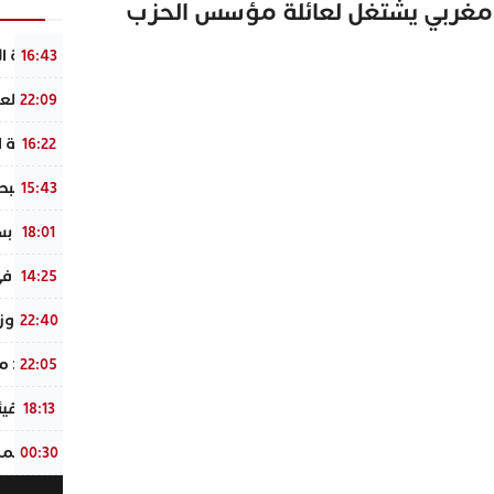
ي مغربي يشتغل لعائلة مؤسس الحزب
الشرطة ال
16:43
ياسين الع
22:09
القنصلية ا
16:22
وداعًا لل
15:43
​فاجعة بس
18:01
فاجعة في 
14:25
عاجل : وز
22:40
إيطاليا :
22:05
رئيس هيئة
18:13
سفير المم
00:30