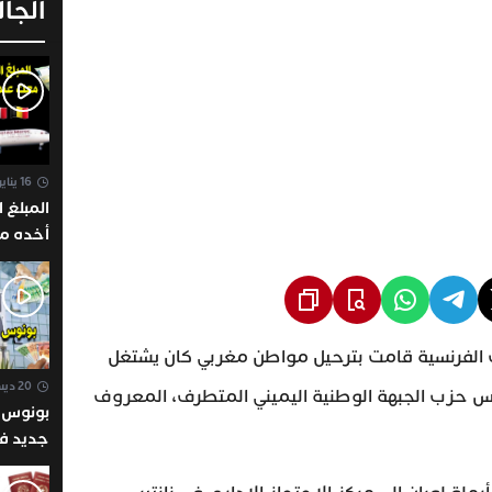
الجالي
16 يناير 2023 - 22:38
المبلغ 
أخده م
مغادرتك 
إيطاليا 
إسبانيا ه
وكل دول
ت الفرنسية قامت بترحيل مواطن مغربي كان يشتغل
الأوروب
20 ديسمبر 2022 - 09:00
سس حزب الجبهة الوطنية اليميني المتطرف، المعروف
بونوس س
أورو / 
ومن له 