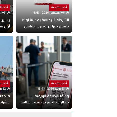
أخبار متنوعة
أخبار ال
06 أغسطس 2026 - 16:43
05 أغسطس 2026 - 22:09
الشرطة الإيطالية بمدينة لوكا
ياسين 
تعتقل مهاجر مغربي متلبس
أول سا
بالسرقة بالإكراه والابتزاز
أخبار متنوعة
أخبار 
23 يوليو 2026 - 15:43
22 يوليو 2026 - 18:01
وداعًا للبطاقة الورقية ..
​فاجعة
مطارات المغرب تعتمد بطاقة
عشرات 
الإركاب الرقمية عبر الهاتف
نظامية