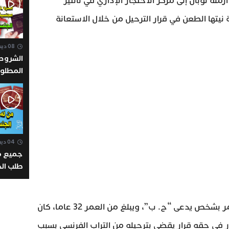
ة لوبان إلى مركز الاحتجاز الإداري في نانتير
الإعانة ب
نيتها الطعن في قرار الترحيل من خلال الاستعانة
08 ديسمبر 2022 - 23:16
الشروط 
المطلوب
الجنسية 
طريق ال
مبسط و
04 ديسمبر 2022 - 18:33
جميع م
طلب الجن
taliana
وأوضح المصدر ذاته، أن الأمر يتعلق الأمر بشخص يدعى “ح. ب”، ويبلغ من العمر 32 عاما، كان
ر في حقه قرار يقضي بترحيله من التراب الفرنسي بسبب