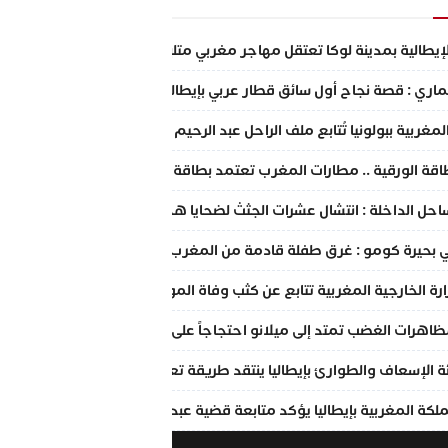
إيطالية بمدينة لوكا تعتقل مهاجر مغربي متلبس بالسرقة بالإكراه والابتزاز
ماري : قصة نجاح أول سائق قطار عربي بإيطاليا
لمغربية ببولونيا تُتابع ملف الراحل عبد الرحيم فقير وتتعهد بالدعم الكامل
بطاقة الورقية .. مطارات المغرب تعتمد بطاقة الإركاب الرقمية عبر الهاتف
احل الداخلة : انتشال عشرات الجثث لضحايا هجرة غير نظامية في شباك الص
بحيرة كومو : غرق طفلة قادمة من المغرب لقضاء عطلة الصيف برفقة عائلت
ارة الخارجية المغربية تتابع عن كثب وفاة المواطن المغربي بمدينة بولوني
 مظاهرات الغضب تمتد إلى ميلانو احتجاجاً على مقتل المهاجر المغربي عبد 
 الإسعاف والطوارئ بإيطاليا ينتقد طريقة تعامل عناصر الشرطة والإسعا
لكة المغربية بإيطاليا يؤكد متابعة قضية عبد الرحيم فكير وتقديم الدعم ا